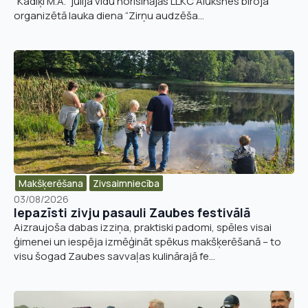
“Kadiķi M.A.” jūlija vidū norisinājās LLKC Alūksnes biroja
organizētā lauka diena “Zirņu audzēša...
Makšķerēšana
Zivsaimniecība
03/08/2026
Iepazīsti zivju pasauli Zaubes festivālā
Aizraujoša dabas izziņa, praktiski padomi, spēles visai
ģimenei un iespēja izmēģināt spēkus makšķerēšanā – to
visu šogad Zaubes savvaļas kulinārajā fe...