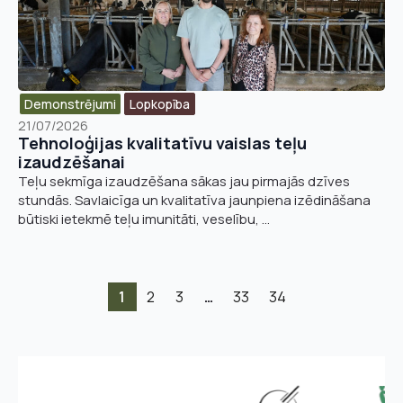
Demonstrējumi
Lopkopība
21/07/2026
Tehnoloģijas kvalitatīvu vaislas teļu
izaudzēšanai
Teļu sekmīga izaudzēšana sākas jau pirmajās dzīves
stundās. Savlaicīga un kvalitatīva jaunpiena izēdināšana
būtiski ietekmē teļu imunitāti, veselību, ...
1
2
3
…
33
34