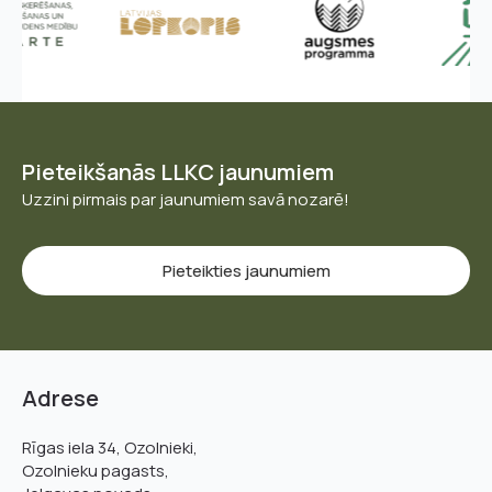
Pieteikšanās LLKC jaunumiem
Uzzini pirmais par jaunumiem savā nozarē!
Pieteikties jaunumiem
Adrese
Rīgas iela 34, Ozolnieki,
Ozolnieku pagasts,