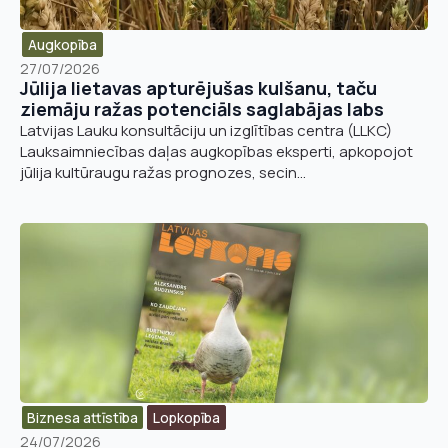
Augkopība
27/07/2026
Jūlija lietavas apturējušas kulšanu, taču
Vārds, uzvārds
*
Vārds
*
ziemāju ražas potenciāls saglabājas labs
Latvijas Lauku konsultāciju un izglītības centra (LLKC)
Lauksaimniecības daļas augkopības eksperti, apkopojot
Uzņēmuma reģistrācijas numurs:
jūlija kultūraugu ražas prognozes, secin...
Uzvārds
*
E-pasta adrese:
*
Telefons
*
Kontakttālrunis
*
E-pasts
*
Biznesa attīstība​
Lopkopība
Pievieno savu CV un motivācijas vēstuli
*
Pamatnozare
24/07/2026