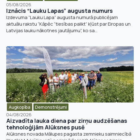
05/08/2026
Iznācis “Lauku Lapas” augusta numurs
Izdevuma “Lauku Lapa” augusta numurā publicējam
aktuālu rakstu “Kāpēc “tiesības palikt” kļūst par Eiropas un
Latvijas lauku nākotnes jautājumu”, ko sa...
Augkopība
Demonstrējumi
04/08/2026
Aizvadīta lauka diena par zirņu audzēšanas
tehnoloģijām Alūksnes pusē
Alūksnes novada Mālupes pagasta zemnieku saimniecībā