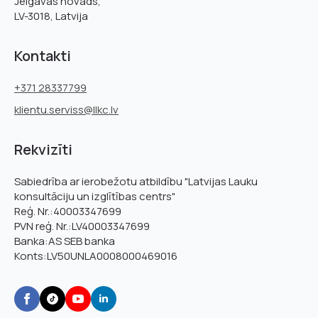
Jelgavas novads,
LV-3018, Latvija
Kontakti
+371 28337799
klientu.serviss@llkc.lv
Rekvizīti
Sabiedrība ar ierobežotu atbildību "Latvijas Lauku
konsultāciju un izglītības centrs"
Reģ. Nr.:40003347699
PVN reģ. Nr.:LV40003347699
Banka:AS SEB banka
Konts:LV50UNLA0008000469016