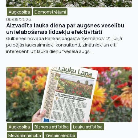
Augkopība
Demonstrējumi
06/08/2026
Aizvadīta lauka diena par augsnes veselību
un ielabošanas līdzekļu efektivitāti
Gulbenes novada Rankas pagasta “Ķelmēnos” 21. jūlijā
pulcējās lauksaimnieki, konsultanti, zinātnieki un citi
interesenti uz lauka dienu "Vesela augs...
Augkopība
Biznesa attīstība​
Lauku attīstība
Mežsaimniecība
Zivsaimniecība