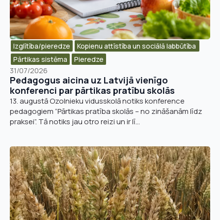
Izglītība/pieredze
Kopienu attīstība un sociālā labbūtība ​
Pārtikas sistēma
Pieredze
31/07/2026
Pedagogus aicina uz Latvijā vienīgo
konferenci par pārtikas pratību skolās
13. augustā Ozolnieku vidusskolā notiks konference
pedagogiem “Pārtikas pratība skolās – no zināšanām līdz
praksei”. Tā notiks jau otro reizi un ir lī...