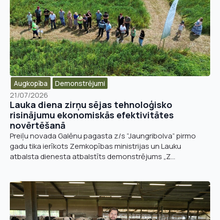
Augkopība
Demonstrējumi
21/07/2026
Lauka diena zirņu sējas tehnoloģisko
risinājumu ekonomiskās efektivitātes
novērtēšanā
Preiļu novada Galēnu pagasta z/s “Jaungribolva” pirmo
gadu tika ierīkots Zemkopības ministrijas un Lauku
atbalsta dienesta atbalstīts demonstrējums „Z...