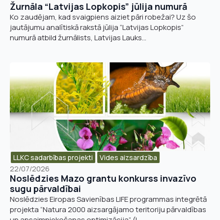
Žurnāla “Latvijas Lopkopis” jūlija numurā
Ko zaudējam, kad svaigpiens aiziet pāri robežai? Uz šo
P
jautājumu analītiskā rakstā jūlija “Latvijas Lopkopis”
Piezīmes
Jūs varat augšupielādēt līdz 2 failiem.
i
numurā atbild žurnālists, Latvijas Lauks...
e
z
ī
Nosūtīt pieteikumu
m
e
s
E
-
Pieteikties
p
a
s
t
a
LLKC sadarbības projekti
Vides aizsardzība​
22/07/2026
Noslēdzies Mazo grantu konkurss invazīvo
sugu pārvaldībai
Noslēdzies Eiropas Savienības LIFE programmas integrētā
projekta “Natura 2000 aizsargājamo teritoriju pārvaldības
un apsaimniekošanas optimizācija” (L...