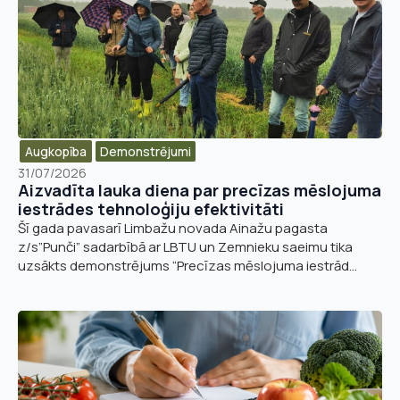
Augkopība
Demonstrējumi
31/07/2026
Aizvadīta lauka diena par precīzas mēslojuma
iestrādes tehnoloģiju efektivitāti
Šī gada pavasarī Limbažu novada Ainažu pagasta
z/s”Punči” sadarbībā ar LBTU un Zemnieku saeimu tika
uzsākts demonstrējums “Precīzas mēslojuma iestrād...