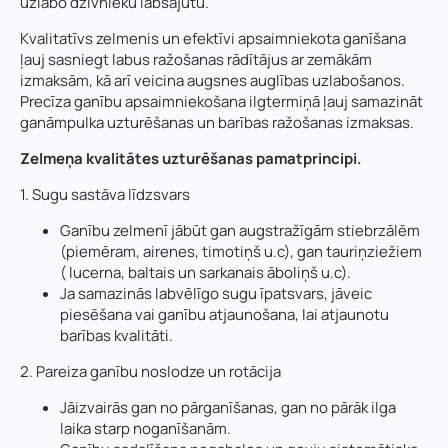
uzlabo dzīvnieku labsajūtu.
Kvalitatīvs zelmenis un efektīvi apsaimniekota ganīšana
ļauj sasniegt labus ražošanas rādītājus ar zemākām
izmaksām, kā arī veicina augsnes auglības uzlabošanos.
Precīza ganību apsaimniekošana ilgtermiņā ļauj samazināt
ganāmpulka uzturēšanas un barības ražošanas izmaksas.
Zelmeņa kvalitātes uzturēšanas pamatprincipi.
1. Sugu sastāva līdzsvars
Ganību zelmenī jābūt gan augstražīgām stiebrzālēm
(piemēram, airenes, timotiņš u.c), gan tauriņziežiem
( lucerna, baltais un sarkanais āboliņš u.c).
Ja samazinās labvēlīgo sugu īpatsvars, jāveic
piesēšana vai ganību atjaunošana, lai atjaunotu
barības kvalitāti.
2. Pareiza ganību noslodze un rotācija
Jāizvairās gan no pārganīšanas, gan no pārāk ilga
laika starp noganīšanām.