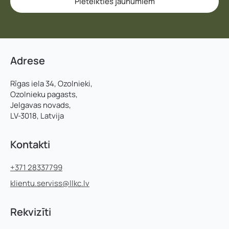
Pieteikties jaunumiem
Adrese
Rīgas iela 34, Ozolnieki,
Ozolnieku pagasts,
Jelgavas novads,
LV-3018, Latvija
Kontakti
+371 28337799
klientu.serviss@llkc.lv
Rekvizīti