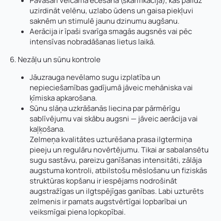
Pavasarī veicama ecēšana (skarifikācija), kas palīdz
Vārds
*
uzirdināt velēnu, uzlabo ūdens un gaisa piekļuvi
saknēm un stimulē jaunu dzinumu augšanu.
Uzņēmuma reģistrācijas numurs:
Aerācija ir īpaši svarīga smagās augsnēs vai pēc
Uzvārds
*
intensīvas nobradāšanas lietus laikā.
6. Nezāļu un sūnu kontrole
E-pasta adrese:
*
Jāuzrauga nevēlamo sugu izplatība un
Telefons
*
nepieciešamības gadījumā jāveic mehāniska vai
ķīmiska apkarošana.
Kontakttālrunis
*
Sūnu slāņa uzkrāšanās liecina par pārmērīgu
sablīvējumu vai skābu augsni — jāveic aerācija vai
E-pasts
*
kaļķošana.
Zelmeņa kvalitātes uzturēšana prasa ilgtermiņa
Pamatnozare
pieeju un regulāru novērtējumu. Tikai ar sabalansētu
sugu sastāvu, pareizu ganīšanas intensitāti, zālāja
Pievieno savu CV un motivācijas vēstuli
*
augstuma kontroli, atbilstošu mēslošanu un fiziskās
struktūras kopšanu ir iespējams nodrošināt
U
Piezīmes
augstražīgas un ilgtspējīgas ganības. Labi uzturēts
z
zelmenis ir pamats augstvērtīgai lopbarībai un
ņ
Jūs varat augšupielādēt līdz 2 failiem.
veiksmīgai piena lopkopībai.
ē