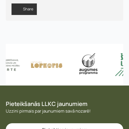
s
,
Share
Pieteikšanās LLKC jaunumiem
Uzzini pirmais par jaunumiem savā nozarē!