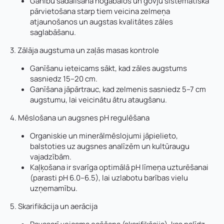
Ganību sadalīšana nogabalos un govju sistemātiska
pārvietošana starp tiem veicina zelmeņa
atjaunošanos un augstas kvalitātes zāles
saglabāšanu.
3. Zālāja augstuma un zaļās masas kontrole
Ganīšanu ieteicams sākt, kad zāles augstums
sasniedz 15–20 cm.
Ganīšana jāpārtrauc, kad zelmenis sasniedz 5–7 cm
augstumu, lai veicinātu ātru ataugšanu.
4. Mēslošana un augsnes pH regulēšana
Organiskie un minerālmēslojumi jāpielieto,
balstoties uz augsnes analīzēm un kultūraugu
vajadzībām.
Kaļķošana ir svarīga optimālā pH līmeņa uzturēšanai
(parasti pH 6.0–6.5), lai uzlabotu barības vielu
uzņemamību.
5. Skarifikācija un aerācija
Vārds, uzvārds
*