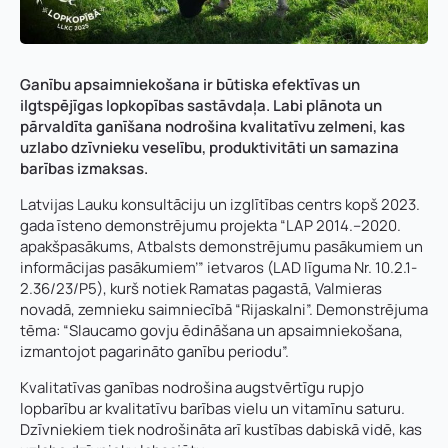
Ganību apsaimniekošana ir būtiska efektīvas un
ilgtspējīgas lopkopības sastāvdaļa. Labi plānota un
pārvaldīta ganīšana nodrošina kvalitatīvu zelmeni, kas
uzlabo dzīvnieku veselību, produktivitāti un samazina
barības izmaksas.
Latvijas Lauku konsultāciju un izglītības centrs kopš 2023.
gada īsteno demonstrējumu projekta “LAP 2014.–2020.
apakšpasākums, Atbalsts demonstrējumu pasākumiem un
informācijas pasākumiem’” ietvaros (LAD līguma Nr. 10.2.1-
2.36/23/P5), kurš notiek Ramatas pagastā, Valmieras
novadā, zemnieku saimniecībā “Rijaskalni”. Demonstrējuma
tēma: “Slaucamo govju ēdināšana un apsaimniekošana,
izmantojot pagarināto ganību periodu”.
Kvalitatīvas ganības nodrošina augstvērtīgu rupjo
lopbarību ar kvalitatīvu barības vielu un vitamīnu saturu.
Dzīvniekiem tiek nodrošināta arī kustības dabiskā vidē, kas