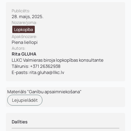
m
u
Nosūtīt pieteikumu
Publicēts:
m
28. maijs, 2025.
a
Nozare/joma:
*
K
Lopkopība
Pieteikties
o
Apakšnozare:
n
Piena liellopi ​
t
Autors:
a
Rita GLUHA
k
LLKC Valmieras biroja lopkopības konsultante
t
Tālrunis: +371 26362938
t
E-pasts:
rita.gluha@llkc.lv
ā
l
r
u
Materiāls "Ganību apsaimniekošana"
n
Lejupielādēt
i
s
V
ā
Dalīties
r
d